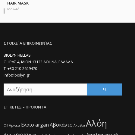
HAIR MASK
Μαλλιά
ΣΤΟΙΧΕΊΑ ΕΠΙΚΟΙΝΩΝΊΑΣ:
BIOLYN HELLAS
ΘΗΡΑΣ 4, ΙΛΙΟΝ 13123 ΑΘΗΝΑ, ΕΛΛΑΔΑ
Τ: +30 210-2629470
info@biolyn.gr
ΕΤΙΚΕΤΕΣ – ΠΡΟΪΟΝΤΑ
Αλόη
Έλαιο argan
Αβοκάντο
Oil
Άρνικα
Ακμέλα
Αμυγδαλέλαιο
Απολεπιστικό