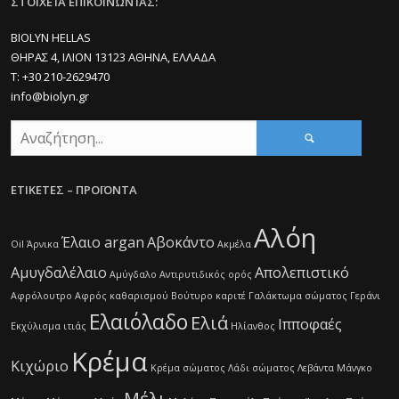
ΣΤΟΙΧΕΊΑ ΕΠΙΚΟΙΝΩΝΊΑΣ:
BIOLYN HELLAS
ΘΗΡΑΣ 4, ΙΛΙΟΝ 13123 ΑΘΗΝΑ, ΕΛΛΑΔΑ
Τ: +30 210-2629470
info@biolyn.gr
ΕΤΙΚΕΤΕΣ – ΠΡΟΪΟΝΤΑ
Αλόη
Έλαιο argan
Αβοκάντο
Oil
Άρνικα
Ακμέλα
Αμυγδαλέλαιο
Απολεπιστικό
Αμύγδαλο
Αντιρυτιδικός ορός
Αφρόλουτρο
Αφρός καθαρισμού
Βούτυρο καριτέ
Γαλάκτωμα σώματος
Γεράνι
Ελαιόλαδο
Ελιά
Ιπποφαές
Εκχύλισμα ιτιάς
Ηλίανθος
Κρέμα
Κιχώριο
Κρέμα σώματος
Λάδι σώματος
Λεβάντα
Μάνγκο
Μέλι