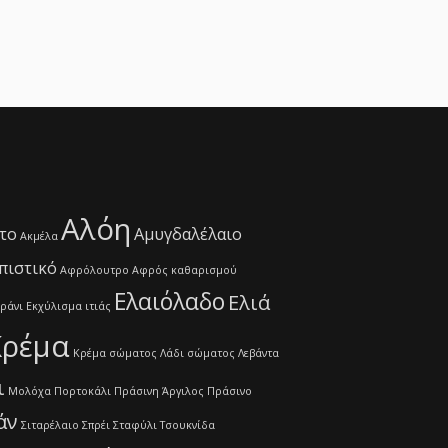
Αλόη
το
Αμυγδαλέλαιο
Ακμέλα
πιστικό
Αφρόλουτρο
Αφρός καθαρισμού
Ελαιόλαδο
Ελιά
εράνι
Εκχύλισμα ιτιάς
Κρέμα
Κρέμα σώματος
Λάδι σώματος
Λεβάντα
ι
Μολόχα
Πορτοκάλι
Πράσινη Άργιλος
Πράσινο
άν
Σιταρέλαιο
Σπρέι
Σταφύλι
Τσουκνίδα