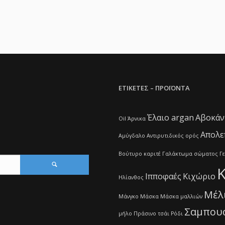
ΕΤΙΚΕΤΕΣ – ΠΡΟΪΟΝΤΑ
Έλαιο argan
Αβοκάν
Oil
Άρνικα
Απολε
Αμύγδαλο
Αντιρυτιδικός ορός
Βούτυρο καριτέ
Γαλάκτωμα σώματος
Γ
Ιπποφαές
Κιχώριο
Ηλίανθος
Μέλ
Μάνγκο
Μάσκα
Μάσκα μαλλιών
Σαμπου
μήλο
Πράσινο τσάι
Ρόδι